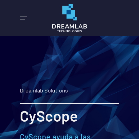
Skip
to
Menu
main
content
Dreamlab Solutions
CyScope
CyScope ayuda a las