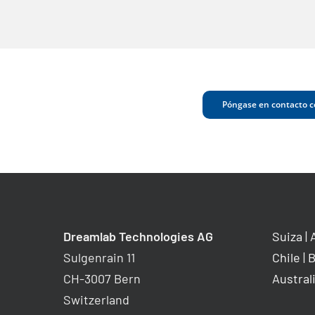
Póngase en contacto c
Dreamlab Technologies AG
Suiza
|
Sulgenrain 11
Chile
|
B
CH-3007 Bern
Austral
Switzerland