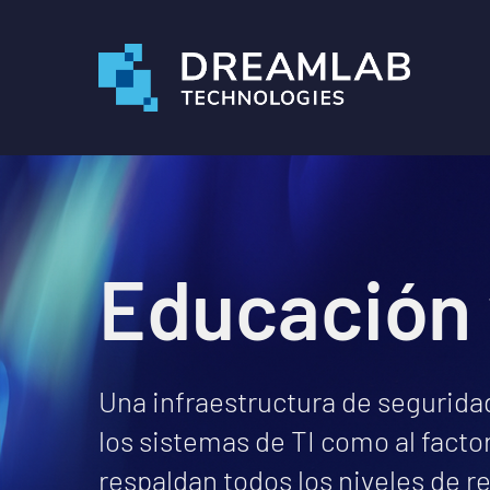
Skip
to
main
content
Educación
Una infraestructura de segurida
los sistemas de TI como al fact
respaldan todos los niveles de 